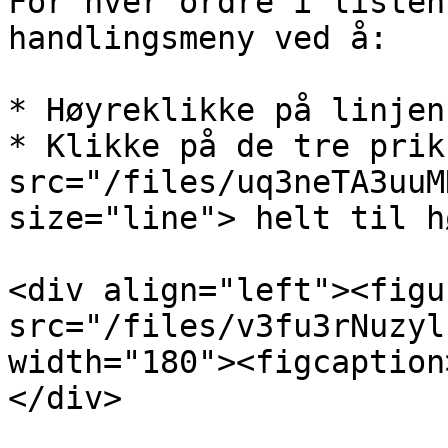
For hver ordre i listen
handlingsmeny ved å:

* Høyreklikke på linjen
* Klikke på de tre prik
src="/files/uq3neTA3uuM
size="line"> helt til h
<div align="left"><figu
src="/files/v3fu3rNuzyl
width="180"><figcaption
</div>
