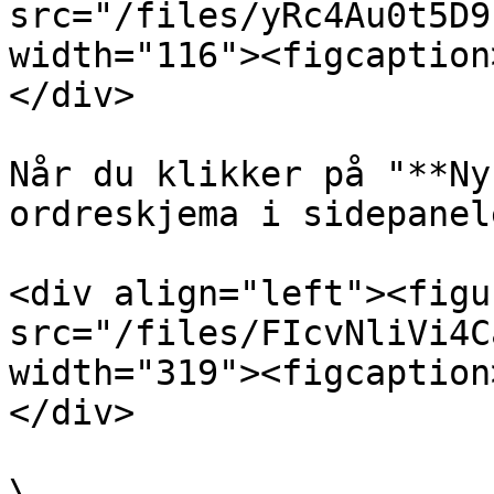
src="/files/yRc4Au0t5D9
width="116"><figcaption
</div>

Når du klikker på "**Ny
ordreskjema i sidepanele
<div align="left"><figu
src="/files/FIcvNliVi4C
width="319"><figcaption
</div>

\
