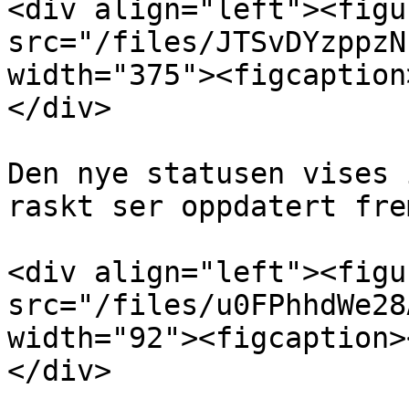
<div align="left"><figu
src="/files/JTSvDYzppzN
width="375"><figcaption
</div>

Den nye statusen vises 
raskt ser oppdatert fre
<div align="left"><figu
src="/files/u0FPhhdWe28
width="92"><figcaption>
</div>
