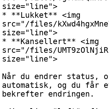
size="line">

* **Lukket** <img 
src="/files/kXwd4hgxMne
size="line">

* **Kansellert** <img 
src="/files/UMT9zOlNjiR
size="line">

Når du endrer status, o
automatisk, og du får e
bekrefter endringen.
