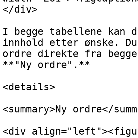
</div>

I begge tabellene kan d
innhold etter ønske. Du
ordre direkte fra begge
**"Ny ordre".**

<details>

<summary>Ny ordre</summa
<div align="left"><figu