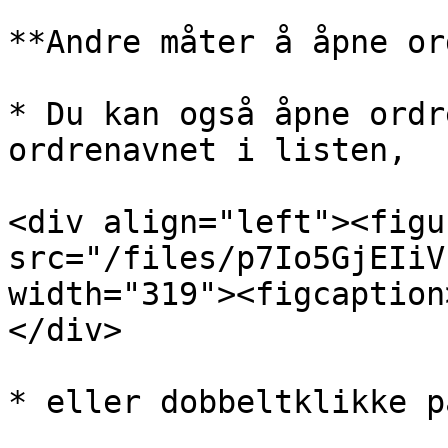
**Andre måter å åpne or
* Du kan også åpne ordr
ordrenavnet i listen,

<div align="left"><figu
src="/files/p7Io5GjEIiV
width="319"><figcaption
</div>

* eller dobbeltklikke p