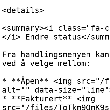
<details>

<summary><i class="fa-c
</i> Endre status</summa
Fra handlingsmenyen kan
ved å velge mellom:

* **Åpen** <img src="/f
alt="" data-size="line">
* **Fakturert** <img 
src="/files/TgTkm9QmK9s