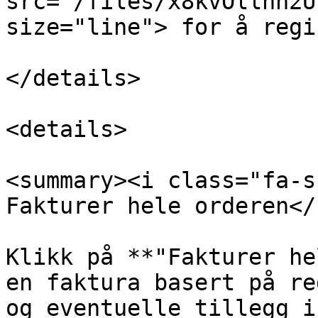
src="/files/x8kvOllhn2U
size="line"> for å regi
</details>

<details>

<summary><i class="fa-s
Fakturer hele orderen</
Klikk på **"Fakturer he
en faktura basert på re
og eventuelle tillegg i