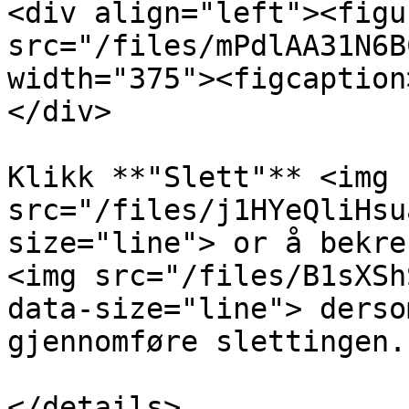
<div align="left"><figu
src="/files/mPdlAA31N6B
width="375"><figcaption
</div>

Klikk **"Slett"** <img 
src="/files/j1HYeQliHsu
size="line"> or å bekre
<img src="/files/B1sXSh
data-size="line"> derso
gjennomføre slettingen.

</details>
