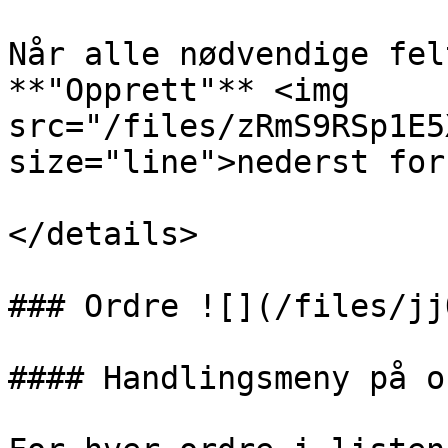
Når alle nødvendige fel
**"Opprett"** <img 
src="/files/zRmS9RSp1E5
size="line">nederst for
</details>

### Ordre ![](/files/jj
#### Handlingsmeny på or