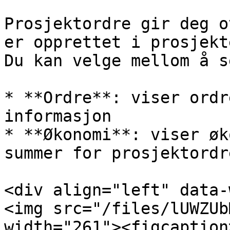
Prosjektordre gir deg o
er opprettet i prosjekte
Du kan velge mellom å se
* **Ordre**: viser ordr
informasjon

* **Økonomi**: viser øk
summer for prosjektordre
<div align="left" data-
<img src="/files/lUWZUb
width="261"><figcaption