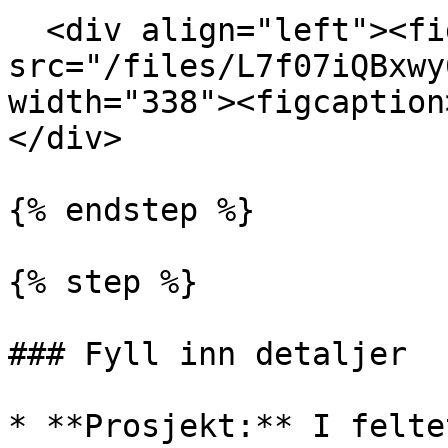
  <div align="left"><figure><img 
src="/files/L7f07iQBxwy
width="338"><figcaption
</div>

{% endstep %}

{% step %}

### Fyll inn detaljer

* **Prosjekt:** I felte