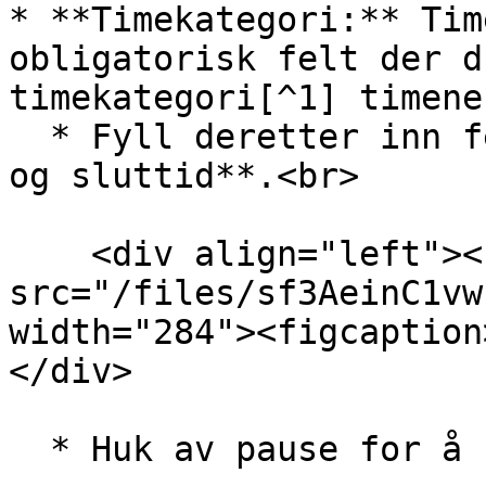
* **Timekategori:** Tim
obligatorisk felt der d
timekategori[^1] timene
  * Fyll deretter inn feltene **dato**, **start- 
og sluttid**.<br>

    <div align="left"><figure><img 
src="/files/sf3AeinC1vw
width="284"><figcaption
</div>

  * Huk av pause for å registrere pause.<br>
