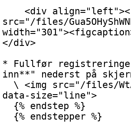
    <div align="left"><figure><img 
src="/files/Gua5OHyShWN
width="301"><figcaption
</div>

* Fullfør registreringe
inn**" nederst på skjer
  \ <img src="/files/WtABlIWFlP0bBE8yqKdo" alt="" 
data-size="line">

  {% endstep %}

  {% endstepper %}
