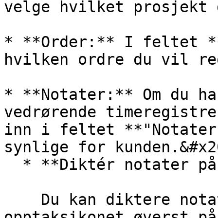
velge hvilket prosjekt 
* **Order:** I feltet *
hvilken ordre du vil re
* **Notater:** Om du ha
vedrørende timeregistre
inn i feltet **"Notater
synlige for kunden.&#x20
  * **Diktér notater på timeregistrering**

    Du kan diktere notater på ordre ved hjelp av 
opptaksikonet øverst på