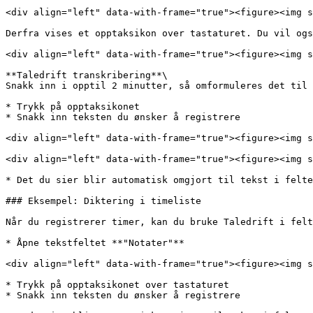
<div align="left" data-with-frame="true"><figure><img s
Derfra vises et opptaksikon over tastaturet. Du vil ogs
<div align="left" data-with-frame="true"><figure><img s
**Taledrift transkribering**\

Snakk inn i opptil 2 minutter, så omformuleres det til 
* Trykk på opptaksikonet

* Snakk inn teksten du ønsker å registrere

<div align="left" data-with-frame="true"><figure><img s
<div align="left" data-with-frame="true"><figure><img s
* Det du sier blir automatisk omgjort til tekst i felte
### Eksempel: Diktering i timeliste

Når du registrerer timer, kan du bruke Taledrift i felt
* Åpne tekstfeltet **"Notater"**

<div align="left" data-with-frame="true"><figure><img s
* Trykk på opptaksikonet over tastaturet

* Snakk inn teksten du ønsker å registrere
