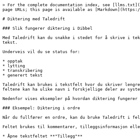
> For the complete documentation index, see [llms.txt](
page URLs; this page is available as [Markdown](https:/
# Diktering med Taledrift

### Slik fungerer diktering i Dibbel

Med Taledrift kan du snakke i stedet for å skrive i tek
tekst.

Underveis vil du se status for:

* opptak

* lytting

* transkribering

* generert tekst

Taledrift kan brukes i tekstfelt hvor du skriver lengre
feltene kan ha ulike navn i forskjellige deler av syste
Nedenfor vises eksempler på hvordan diktering fungerer 
### Eksempel: Diktering i ordre

Når du fullfører en ordre, kan du bruke Taledrift i fel
Feltet brukes til kommentarer, tilleggsinformasjon elle
* Åpne tekstfeltet **"Tillegg"**
