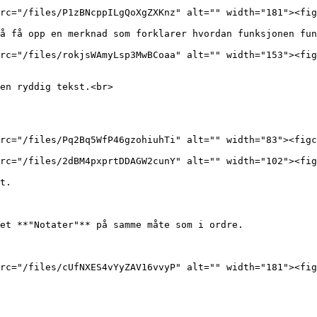
rc="/files/P1zBNcppILgQoXgZXKnz" alt="" width="181"><fig
å få opp en merknad som forklarer hvordan funksjonen fun
rc="/files/rokjsWAmyLsp3MwBCoaa" alt="" width="153"><fig
en ryddig tekst.<br>

rc="/files/Pq2Bq5WfP46gzohiuhTi" alt="" width="83"><figc
rc="/files/2dBM4pxprtDDAGW2cunY" alt="" width="102"><fig
t.

et **"Notater"** på samme måte som i ordre.

rc="/files/cUfNXES4vYyZAV16vvyP" alt="" width="181"><fig