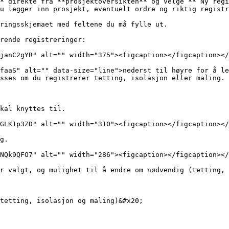
* direkte fra **prosjektoversikten** og velge **“Ny regi
u legger inn prosjekt, eventuelt ordre og riktig registr
ringsskjemaet med feltene du må fylle ut.

rende registreringer:

janC2gYR" alt="" width="375"><figcaption></figcaption></
faaS" alt="" data-size="line">nederst til høyre for å le
sses om du registrerer tetting, isolasjon eller maling. 
kal knyttes til.

GLK1p3ZD" alt="" width="310"><figcaption></figcaption></
g.

NQk9QFO7" alt="" width="286"><figcaption></figcaption></
r valgt, og mulighet til å endre om nødvendig (tetting, 
tetting, isolasjon og maling)&#x20;
