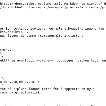
https://docs.dibbel.no/llms.txt). Markdown versions of d
/docs.dibbel.no/for-appen/om-appen/prosjekter-i-appen/pr
er for tetting, isolasjon og maling.Registreringene kan 
ktoversikten. \

ng, følger du samme fremgangsmåte i starten.

rmen.\

\

.\

ekt** og eventuelt **ordre**, og velger hvilken type reg
.\

a menylinjen øverst.\

.\

ter på **pluss-ikonet (+)** for å opprette en ny.\

rede valgt automatisk.
