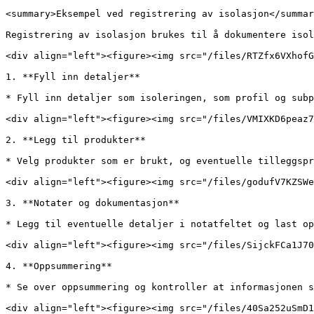
<summary>Eksempel ved registrering av isolasjon</summar
Registrering av isolasjon brukes til å dokumentere isol
<div align="left"><figure><img src="/files/RTZfx6VXhofG
1. **Fyll inn detaljer**

* Fyll inn detaljer som isoleringen, som profil og subp
<div align="left"><figure><img src="/files/VMIXKD6peaz7
2. **Legg til produkter**

* Velg produkter som er brukt, og eventuelle tilleggspr
<div align="left"><figure><img src="/files/godufV7KZSWe
3. **Notater og dokumentasjon**

* Legg til eventuelle detaljer i notatfeltet og last op
<div align="left"><figure><img src="/files/SijckFCa1J70
4. **Oppsummering**

* Se over oppsummering og kontroller at informasjonen s
<div align="left"><figure><img src="/files/40Sa252uSmD1