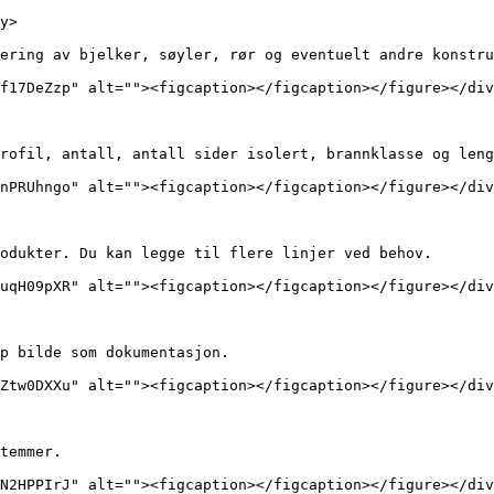
y>

ering av bjelker, søyler, rør og eventuelt andre konstru
f17DeZzp" alt=""><figcaption></figcaption></figure></div
rofil, antall, antall sider isolert, brannklasse og leng
nPRUhngo" alt=""><figcaption></figcaption></figure></div
odukter. Du kan legge til flere linjer ved behov.

uqH09pXR" alt=""><figcaption></figcaption></figure></div
p bilde som dokumentasjon.

Ztw0DXXu" alt=""><figcaption></figcaption></figure></div
temmer.

N2HPPIrJ" alt=""><figcaption></figcaption></figure></div