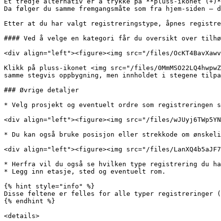
Et tredje alternativ er å trykke på **pluss-ikonet (+)*
Da følger du samme fremgangsmåte som fra hjem-siden – d
Etter at du har valgt registreringstype, åpnes registre
#### Ved å velge en kategori får du oversikt over tilhø
<div align="left"><figure><img src="/files/OcKT4BavXawv
Klikk på pluss-ikonet <img src="/files/0MmMSO22LQ4hwpwZ
samme stegvis oppbygning, men innholdet i stegene tilpa
### Øvrige detaljer

* Velg prosjekt og eventuelt ordre som registreringen s
<div align="left"><figure><img src="/files/wJUyj6TWp5YN
* Du kan også bruke posisjon eller strekkode om ønskeli
<div align="left"><figure><img src="/files/LanXQ4b5aJF7
* Herfra vil du også se hvilken type registrering du ha
* Legg inn etasje, sted og eventuelt rom.

{% hint style="info" %}

Disse feltene er felles for alle typer registreringer (
{% endhint %}

<details>
