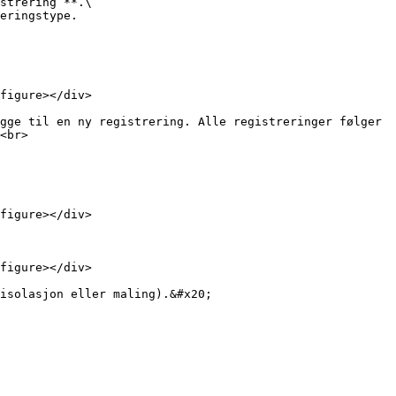
strering”**.\

eringstype.

figure></div>

gge til en ny registrering. Alle registreringer følger 
<br>

figure></div>

figure></div>

isolasjon eller maling).&#x20;
