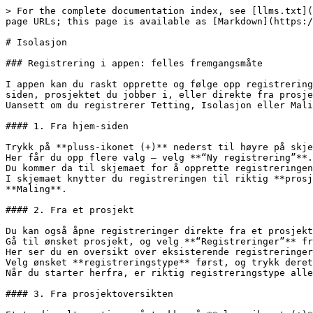
> For the complete documentation index, see [llms.txt](
page URLs; this page is available as [Markdown](https:/
# Isolasjon

### Registrering i appen: felles fremgangsmåte

I appen kan du raskt opprette og følge opp registrering
siden, prosjektet du jobber i, eller direkte fra prosje
Uansett om du registrerer Tetting, Isolasjon eller Mali
#### 1. Fra hjem-siden

Trykk på **pluss-ikonet (+)** nederst til høyre på skje
Her får du opp flere valg – velg **“Ny registrering”**.
Du kommer da til skjemaet for å opprette registreringen
I skjemaet knytter du registreringen til riktig **prosj
**Maling**.

#### 2. Fra et prosjekt

Du kan også åpne registreringer direkte fra et prosjekt
Gå til ønsket prosjekt, og velg **“Registreringer”** fr
Her ser du en oversikt over eksisterende registreringer
Velg ønsket **registreringstype** først, og trykk deret
Når du starter herfra, er riktig registreringstype alle
#### 3. Fra prosjektoversikten
