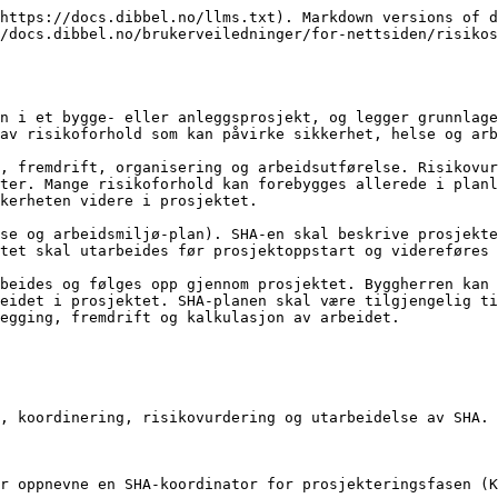
https://docs.dibbel.no/llms.txt). Markdown versions of d
/docs.dibbel.no/brukerveiledninger/for-nettsiden/risikos
n i et bygge- eller anleggsprosjekt, og legger grunnlage
av risikoforhold som kan påvirke sikkerhet, helse og arb
, fremdrift, organisering og arbeidsutførelse. Risikovur
ter. Mange risikoforhold kan forebygges allerede i planl
kerheten videre i prosjektet.

se og arbeidsmiljø-plan). SHA-en skal beskrive prosjekte
tet skal utarbeides før prosjektoppstart og videreføres 
beides og følges opp gjennom prosjektet. Byggherren kan 
eidet i prosjektet. SHA-planen skal være tilgjengelig ti
egging, fremdrift og kalkulasjon av arbeidet.

, koordinering, risikovurdering og utarbeidelse av SHA.

r oppnevne en SHA-koordinator for prosjekteringsfasen (K