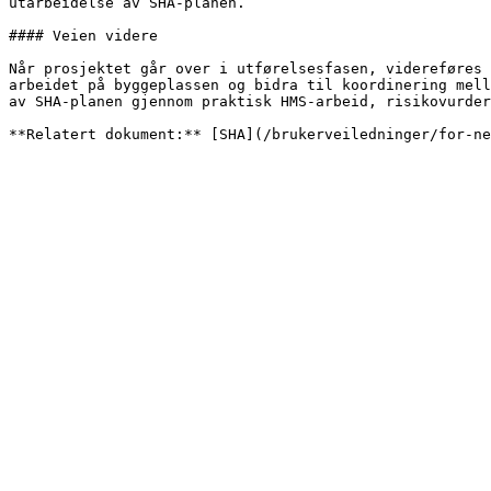
utarbeidelse av SHA-planen.

#### Veien videre

Når prosjektet går over i utførelsesfasen, videreføres 
arbeidet på byggeplassen og bidra til koordinering mell
av SHA-planen gjennom praktisk HMS-arbeid, risikovurder