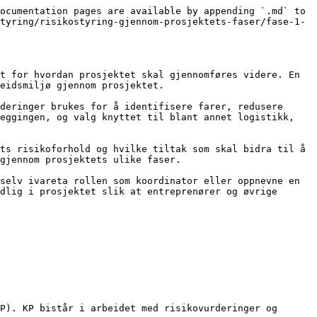
ocumentation pages are available by appending `.md` to 
tyring/risikostyring-gjennom-prosjektets-faser/fase-1-
t for hvordan prosjektet skal gjennomføres videre. En 
eidsmiljø gjennom prosjektet.

deringer brukes for å identifisere farer, redusere 
eggingen, og valg knyttet til blant annet logistikk, 
ts risikoforhold og hvilke tiltak som skal bidra til å 
gjennom prosjektets ulike faser.

selv ivareta rollen som koordinator eller oppnevne en 
dlig i prosjektet slik at entreprenører og øvrige 
P). KP bistår i arbeidet med risikovurderinger og 