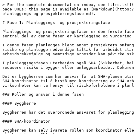
> For the complete documentation index, see [llms.txt](
page URLs; this page is available as [Markdown](https:/
planleggings-og-prosjekteringsfase.md).

# Fase 1: Planleggings- og prosjekteringsfase

Planleggings- og prosjekteringsfasen er den første fase
sentral del av denne fasen er kartlegging og vurdering 
I denne fasen planlegges blant annet prosjektets omfang
risiko og planlegge nødvendige tiltak før arbeidet star
arbeidsrekkefølge og samtidige arbeider kan påvirke sik
I planleggingsfasen utarbeides også SHA (Sikkerhet, hel
redusere risiko i bygge- eller anleggsarbeidet. Dokumen
Det er byggherren som har ansvar for at SHA-planen utar
SHA-koordinator til å bistå med koordinering av SHA-arb
virksomheter kan ta hensyn til risikoforholdene i planl
### Roller og ansvar i denne fasen

#### Byggherre

Byggherren har det overordnede ansvaret for planlegging
#### SHA-koordinator

Byggherren kan selv ivareta rollen som koordinator elle