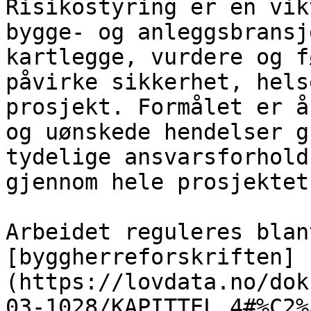
Risikostyring er en vik
bygge- og anleggsbransj
kartlegge, vurdere og f
påvirke sikkerhet, hels
prosjekt. Formålet er å
og uønskede hendelser g
tydelige ansvarsforhold
gjennom hele prosjektet
Arbeidet reguleres blan
[byggherreforskriften]
(https://lovdata.no/dok
03-1028/KAPITTEL_4#%C2%