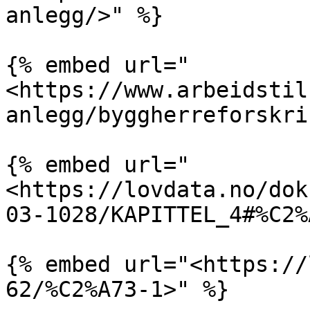
anlegg/>" %}

{% embed url="
<https://www.arbeidstil
anlegg/byggherreforskri
{% embed url="
<https://lovdata.no/dok
03-1028/KAPITTEL_4#%C2%
{% embed url="<https://
62/%C2%A73-1>" %}
