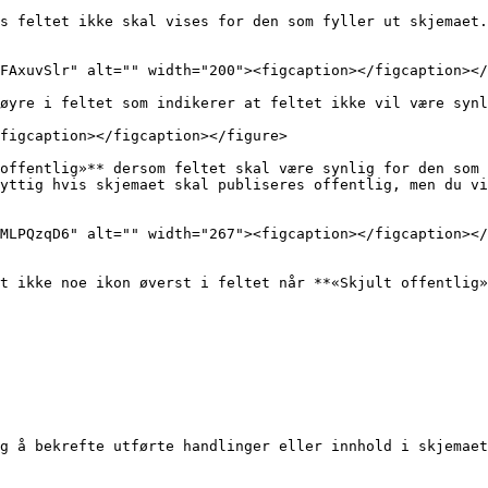
s feltet ikke skal vises for den som fyller ut skjemaet.
FAxuvSlr" alt="" width="200"><figcaption></figcaption></
øyre i feltet som indikerer at feltet ikke vil være synl
figcaption></figcaption></figure>

offentlig»** dersom feltet skal være synlig for den som 
yttig hvis skjemaet skal publiseres offentlig, men du vi
MLPQzqD6" alt="" width="267"><figcaption></figcaption></
t ikke noe ikon øverst i feltet når **«Skjult offentlig»
g å bekrefte utførte handlinger eller innhold i skjemaet