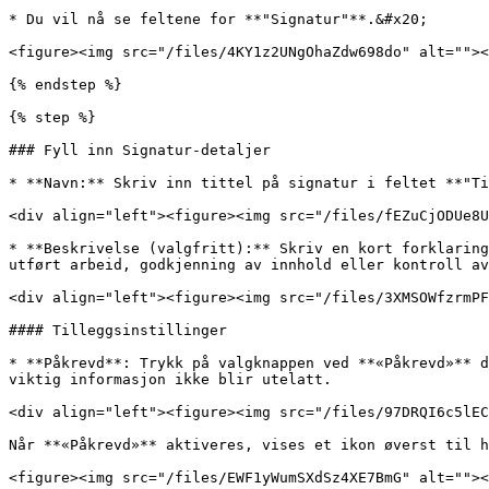
* Du vil nå se feltene for **"Signatur"**.&#x20;

<figure><img src="/files/4KY1z2UNgOhaZdw698do" alt=""><
{% endstep %}

{% step %}

### Fyll inn Signatur-detaljer

* **Navn:** Skriv inn tittel på signatur i feltet **"Ti
<div align="left"><figure><img src="/files/fEZuCjODUe8U
* **Beskrivelse (valgfritt):** Skriv en kort forklaring
utført arbeid, godkjenning av innhold eller kontroll av
<div align="left"><figure><img src="/files/3XMSOWfzrmPF
#### Tilleggsinstillinger

* **Påkrevd**: Trykk på valgknappen ved **«Påkrevd»** d
viktig informasjon ikke blir utelatt.

<div align="left"><figure><img src="/files/97DRQI6c5lEC
Når **«Påkrevd»** aktiveres, vises et ikon øverst til h
<figure><img src="/files/EWF1yWumSXdSz4XE7BmG" alt=""><