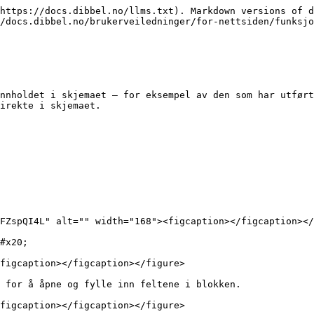
https://docs.dibbel.no/llms.txt). Markdown versions of d
/docs.dibbel.no/brukerveiledninger/for-nettsiden/funksjo
nnholdet i skjemaet – for eksempel av den som har utført
irekte i skjemaet.

FZspQI4L" alt="" width="168"><figcaption></figcaption></
#x20;

figcaption></figcaption></figure>

 for å åpne og fylle inn feltene i blokken.

figcaption></figcaption></figure>
