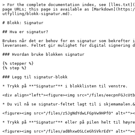
> For the complete documentation index, see [llms.txt](
page URLs; this page is available as [Markdown](https:/
utfylling/blokk-signatur.md).

# Blokk: Signatur

## Hva er signatur?

Brukes når det er behov for en signatur som bekrefter i
leveransen. Feltet gir mulighet for digital signering d
### Hvordan bruke blokken signatur

{% stepper %}

{% step %}

### Legg til signatur-blokk

* Trykk på **"Signatur"** i blokklisten til venstre.

<div align="left"><figure><img src="/files/eecpnFGJcUtb
* Du vil nå se signatur-feltet lagt til i skjemamalen.&
<figure><img src="/files/z5JgNdYdwLFGpVw9HPfO" alt=""><
* Trykk på **"Signatur"** eller på pilen helt til høyre
<figure><img src="/files/adBhxwOSLCeGhSVkrEdY" alt=""><