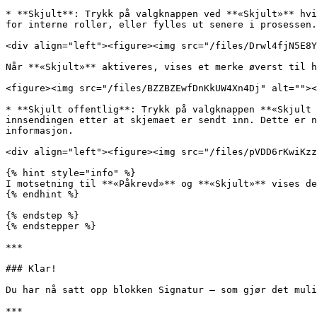
* **Skjult**: Trykk på valgknappen ved **«Skjult»** hvi
for interne roller, eller fylles ut senere i prosessen.

<div align="left"><figure><img src="/files/Drwl4fjN5E8Y
Når **«Skjult»** aktiveres, vises et merke øverst til h
<figure><img src="/files/BZZBZEwfDnKkUW4Xn4Dj" alt=""><
* **Skjult offentlig**: Trykk på valgknappen **«Skjult 
innsendingen etter at skjemaet er sendt inn. Dette er n
informasjon.

<div align="left"><figure><img src="/files/pVDD6rKwiKzz
{% hint style="info" %}

I motsetning til **«Påkrevd»** og **«Skjult»** vises de
{% endhint %}

{% endstep %}

{% endstepper %}

***

### Klar!

Du har nå satt opp blokken Signatur – som gjør det muli
***
