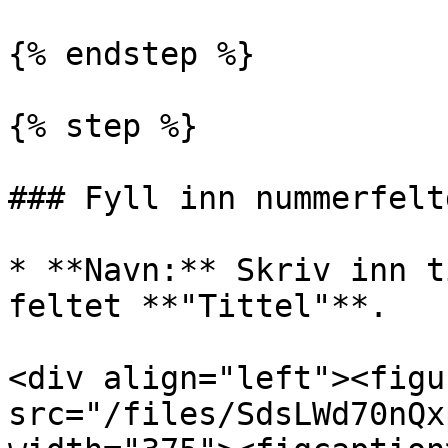
{% endstep %}

{% step %}

### Fyll inn nummerfelt
* **Navn:** Skriv inn t
feltet **"Tittel"**.

<div align="left"><figu
src="/files/SdsLWd70nQx