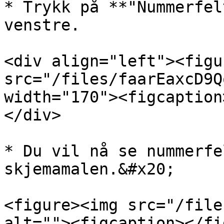
* Trykk på **"Nummerfel
venstre.

<div align="left"><figu
src="/files/faarEaxcD9Q
width="170"><figcaption
</div>

* Du vil nå se nummerfe
skjemamalen.&#x20;

<figure><img src="/file
alt=""><figcaption></fi