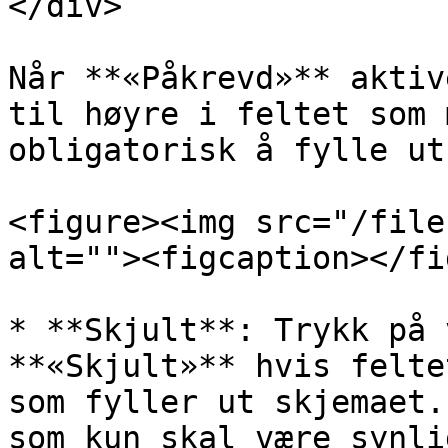
</div>

Når **«Påkrevd»** aktiv
til høyre i feltet som 
obligatorisk å fylle ut.
<figure><img src="/file
alt=""><figcaption></fi
* **Skjult**: Trykk på 
**«Skjult»** hvis felte
som fyller ut skjemaet.
som kun skal være synli