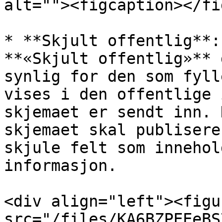
alt=""><figcaption></fi
* **Skjult offentlig**:
**«Skjult offentlig»** 
synlig for den som fyll
vises i den offentlige 
skjemaet er sendt inn. 
skjemaet skal publisere
skjule felt som innehol
informasjon.

<div align="left"><figu
src="/files/KA6BZPEEeBS