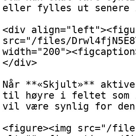
eller fylles ut senere 
<div align="left"><figu
src="/files/Drwl4fjN5E8
width="200"><figcaption
</div>

Når **«Skjult»** aktive
til høyre i feltet som 
vil være synlig for den
<figure><img src="/file