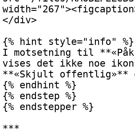
width="267"><figcaption
</div>

{% hint style="info" %}

I motsetning til **«Påk
vises det ikke noe ikon
**«Skjult offentlig»** 
{% endhint %}

{% endstep %}

{% endstepper %}

***
