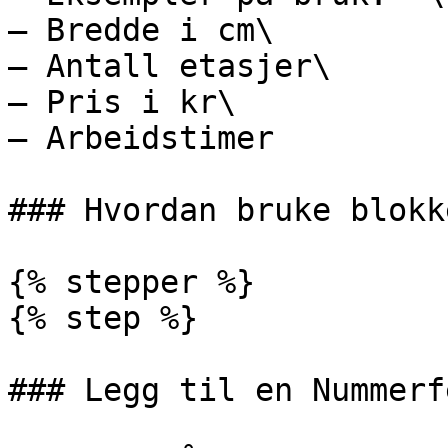
– Bredde i cm\

– Antall etasjer\

– Pris i kr\

– Arbeidstimer

### Hvordan bruke blokk
{% stepper %}

{% step %}

### Legg til en Nummerf