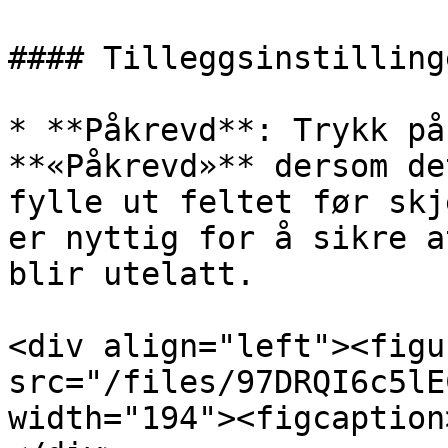
#### Tilleggsinstillinge
* **Påkrevd**: Trykk på
**«Påkrevd»** dersom de
fylle ut feltet før skj
er nyttig for å sikre a
blir utelatt.

<div align="left"><figu
src="/files/97DRQI6c5lE
width="194"><figcaption