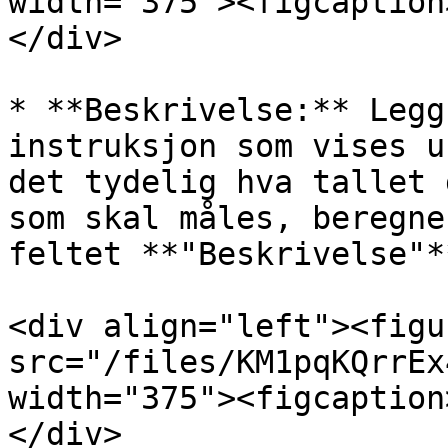
width="375"><figcaption
</div>

* **Beskrivelse:** Legg
instruksjon som vises u
det tydelig hva tallet 
som skal måles, beregne
feltet **"Beskrivelse"**
<div align="left"><figu
src="/files/KM1pqKQrrEx
width="375"><figcaption
</div>
